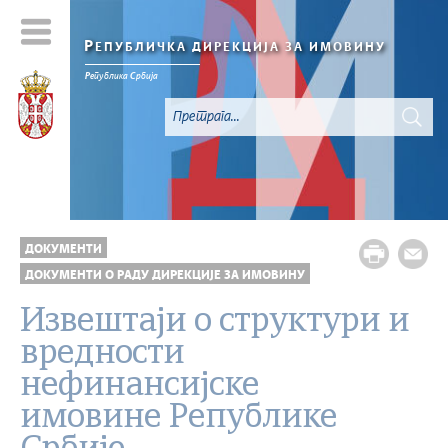
Р
ЕПУБЛИЧКА ДИРЕКЦИЈА ЗА ИМОВИНУ
Р
епублика
С
рбија
ДОКУМЕНТИ
ДОКУМЕНТИ О РАДУ ДИРЕКЦИЈЕ ЗА ИМОВИНУ
Извештаји о структури и
вредности
нефинансијске
имовине Републике