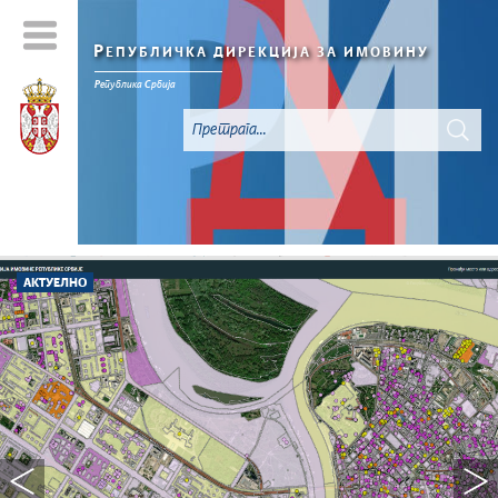
Р
ЕПУБЛИЧКА ДИРЕКЦИЈА ЗА ИМОВИНУ
Р
епублика
С
рбија
АКТУЕЛНО