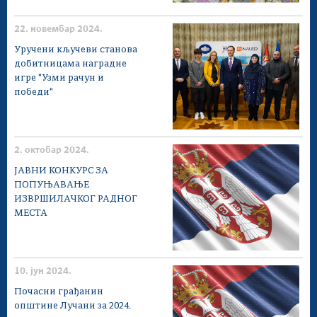
22. новембар 2024.
Уручени кључеви станова
добитницама наградне
игре "Узми рачун и
победи"
2. октобар 2024.
ЈАВНИ КОНКУРС ЗА
ПОПУЊАВАЊЕ
ИЗВРШИЛАЧКОГ РАДНОГ
МЕСТА
10. јун 2024.
Почасни грађанин
општине Лучани за 2024.