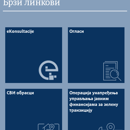
Брзи линкови
eKonsultacije
Огласи
СВИ обрасци
Операција унапређења
управљања јавним
финансијама за зелену
транзицију