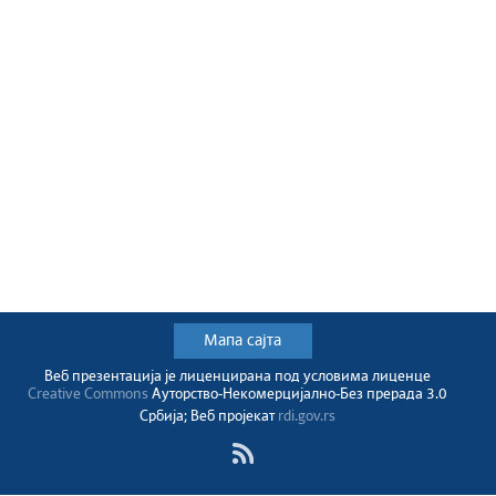
Мапа сајта
Веб презентација jе лиценциранa под условима лиценце
Creative Commons
Ауторство-Некомерцијално-Без прерада 3.0
Србија; Веб пројекат
rdi.gov.rs