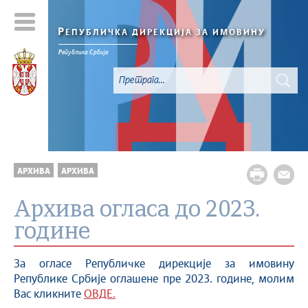
Р
ЕПУБЛИЧКА ДИРЕКЦИЈА ЗА ИМОВИНУ
Р
епублика
С
рбија
АРХИВА
АРХИВА
Архива огласа до 2023.
године
За огласе Републичке дирекције за имовину
Републике Србије оглашене пре 2023. године, молим
Вас кликните
ОВДЕ.