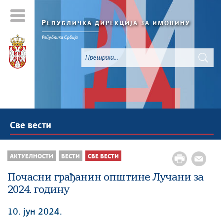
Р
ЕПУБЛИЧКА ДИРЕКЦИЈА ЗА ИМОВИНУ
Р
епублика
С
рбија
Све вести
АКТУЕЛНОСТИ
ВЕСТИ
СВЕ ВЕСТИ
Почасни грађанин општине Лучани за
2024. годину
10. јун 2024.