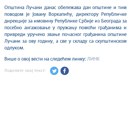
Општина Лучани данас обележава дан општине и тим
поводом је Јовану Воркапићу, директору Републичке
дирекције за имовину Републике Србије из Београда за
посебно ангажовање у пружању помоћи грађанима и
привреди уручено звање почасног грађанина општине
Лучани за ову годину, а све у складу са скупштинском
одлуком.
Више о овој вести на следећем линку:
ЛИНК
Поделите овај текст: